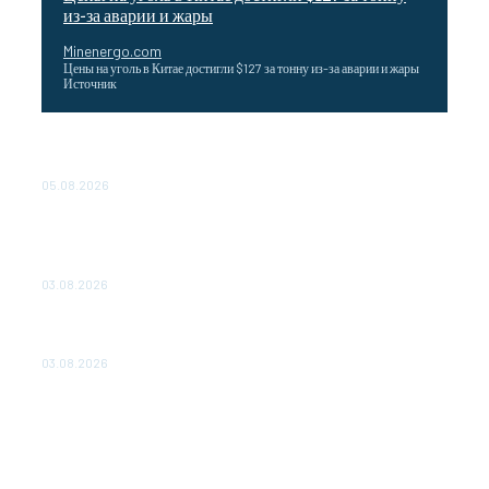
из-за аварии и жары
Minenergo.com
Цены на уголь в Китае достигли $127 за тонну из-за аварии и жары
Источник
Эффективное обучение: партнеры «Сетевой компании»
удваивают выпуск продукции и снижают потери
05.08.2026
ТЕХНИЧЕСКОЕ ОБСЛУЖИВАНИЕ КОНВЕРТОРНЫХ
ПОДСТАНЦИЙ ПРОЕКТА «CASA-1000» ОБЕСПЕЧЕНО
ДО 2028 ГОДА
03.08.2026
«Роснефть» вносит вклад в изучение и сохранение
популяции дикого северного оленя в России
03.08.2026