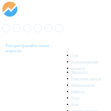
Распространяйте ваши
новости
О нас
Правообладателям
Minenergo News - ваш
Контакты
надежный источник
Минэнерго
последних новостей и
Отраслевые новости
аналитики о развитии
Электроэнергия
топливно-энергетического
комплекса. Мы также
Нефтегаз
предлагаем широкое
Уголь
распространение новостей
Атом
организациям энергетики.
Зеленая энергетика