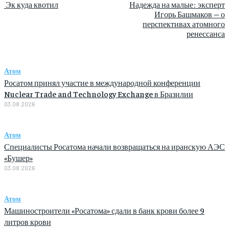
Эк куда квотил
Надежда на малые: эксперт
Игорь Башмаков — о
перспективах атомного
ренессанса
Атом
Росатом принял участие в международной конференции
Nuclear Trade and Technology Exchange в Бразилии
03.08.2026
Атом
Специалисты Росатома начали возвращаться на иранскую АЭС
«Бушер»
03.08.2026
Атом
Машиностроители «Росатома» сдали в банк крови более 9
литров крови