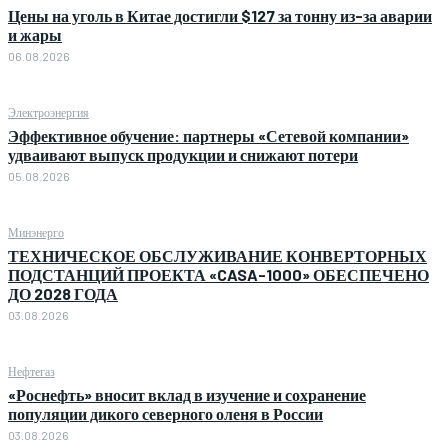
Цены на уголь в Китае достигли $127 за тонну из-за аварии
и жары
06.08.2026
Электроэнергия
Эффективное обучение: партнеры «Сетевой компании»
удваивают выпуск продукции и снижают потери
05.08.2026
Минэнерго
ТЕХНИЧЕСКОЕ ОБСЛУЖИВАНИЕ КОНВЕРТОРНЫХ
ПОДСТАНЦИЙ ПРОЕКТА «CASA-1000» ОБЕСПЕЧЕНО
ДО 2028 ГОДА
03.08.2026
Нефтегаз
«Роснефть» вносит вклад в изучение и сохранение
популяции дикого северного оленя в России
03.08.2026