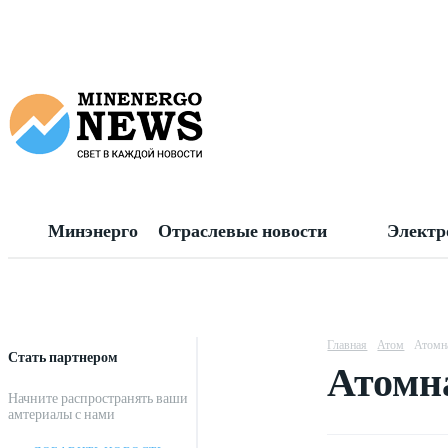
Минэнерго
Отраслевые новости
Электр
Главная
Атом
Атомна
Стать партнером
Атомна
Начните распространять ваши
амтериалы с нами