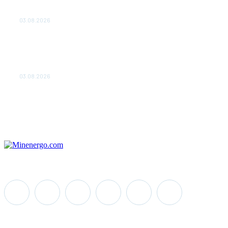
ОБЕСПЕЧЕНО ДО 2028
ГОДА
03.08.2026
«Роснефть» вносит вклад в
изучение и сохранение
популяции дикого
северного оленя в России
03.08.2026