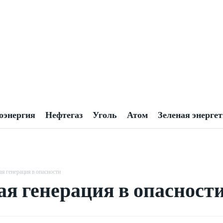
оэнергия
Нефтегаз
Уголь
Атом
Зеленая энерге
я генерация в опасности
я генерация в опасност