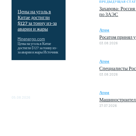
ПРЕДЫДУЩАЯ СТАТ
Захарова: Россия
Цены на уголь в
по ЗАЭС
Китае достигли
$127 за тонну из-за
аварии и жары
Атом
Росатом принял 
Minenergo.com
03.08.2026
Цены на уголь в Китае
достигли $127 за тонну из-
за аварии и жары Источник
Атом
Специалисты Рос
Эффективное обучение:
03.08.2026
партнеры «Сетевой
компании» удваивают
выпуск продукции и
снижают потери
Атом
05.08.2026
Машиностроители 
27.07.2026
ТЕХНИЧЕСКОЕ
ОБСЛУЖИВАНИЕ
КОНВЕРТОРНЫХ
ПОДСТАНЦИЙ ПРОЕКТА
«CASA-1000»