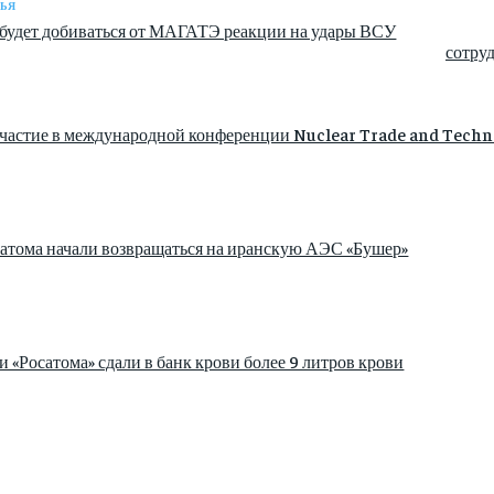
ЬЯ
 будет добиваться от МАГАТЭ реакции на удары ВСУ
сотру
участие в международной конференции Nuclear Trade and Techn
атома начали возвращаться на иранскую АЭС «Бушер»
«Росатома» сдали в банк крови более 9 литров крови