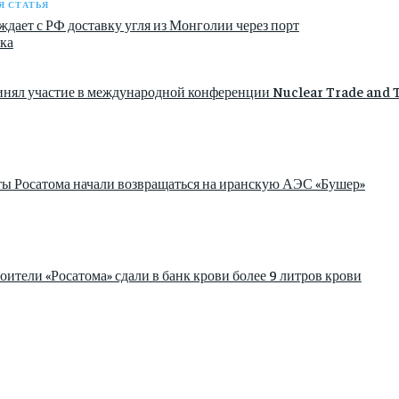
 СТАТЬЯ
дает с РФ доставку угля из Монголии через порт
ка
инял участие в международной конференции Nuclear Trade and 
ы Росатома начали возвращаться на иранскую АЭС «Бушер»
ители «Росатома» сдали в банк крови более 9 литров крови