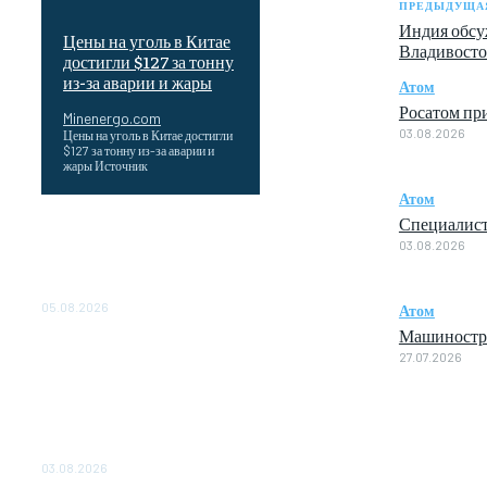
ПРЕДЫДУЩАЯ
Индия обсуж
Цены на уголь в Китае
Владивосто
достигли $127 за тонну
из-за аварии и жары
Атом
Росатом пр
Minenergo.com
03.08.2026
Цены на уголь в Китае достигли
$127 за тонну из-за аварии и
жары Источник
Атом
Специалист
Эффективное обучение:
03.08.2026
партнеры «Сетевой компании»
удваивают выпуск продукции
и снижают потери
05.08.2026
Атом
Машиностро
ТЕХНИЧЕСКОЕ
27.07.2026
ОБСЛУЖИВАНИЕ
КОНВЕРТОРНЫХ
ПОДСТАНЦИЙ ПРОЕКТА
«CASA-1000» ОБЕСПЕЧЕНО
ДО 2028 ГОДА
03.08.2026