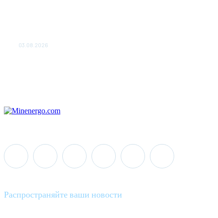
«Роснефть» вносит вклад в
изучение и сохранение
популяции дикого северного
оленя в России
03.08.2026
Распространяйте ваши новости