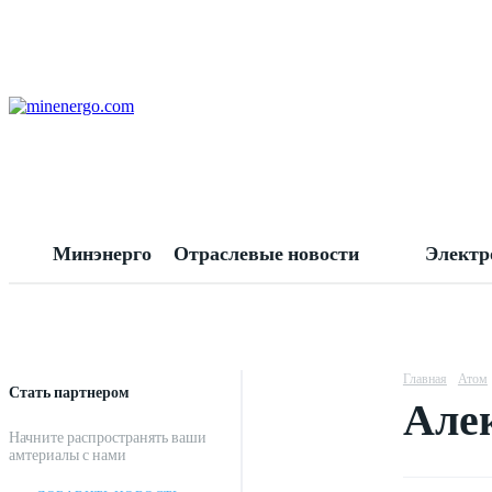
Минэнерго
Отраслевые новости
Электр
Главная
Атом
Стать партнером
Алек
Начните распространять ваши
амтериалы с нами