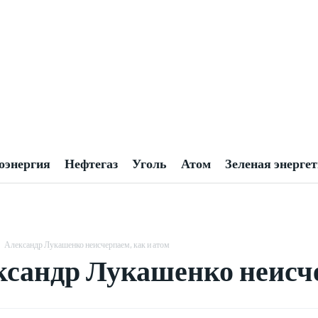
оэнергия
Нефтегаз
Уголь
Атом
Зеленая энерге
Александр Лукашенко неисчерпаем, как и атом
сандр Лукашенко неисче